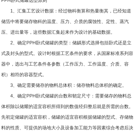
PPH卧式储罐选型原则
1、汇集工艺设计数据：经过物科衡算和热量衡其，已经知道
储箔中将要储存物科的温度、压力、介质的腐蚀性、定性、蒸汽
压、进出量等，这些数据汇集起来作为设计的基础数据。
2、确定PPH卧式储罐的类型：储龋形式选择包括卧式还是立
式及封头的型式。设计时根据工艺条件的要求，从国家标准系列容
器中，选出与工艺条件各参数（工作压力、工作温度、介质、容
积）相符的容器型式。
3、确定需要储存的物料总体积：储存物料总体积的确定。
4、确定PPH卧式储罐的台数和韧定尺寸：需要储存的物料总
体积除以储耀的适宜容积所得到的数值经归整后就是所需的台数。
先初定储罐的适宜容积，储罐的适宜容积根据储罐的型式、存储物
料的性质、可提供的场地大小及设备加工能力等因素综合考虑后决