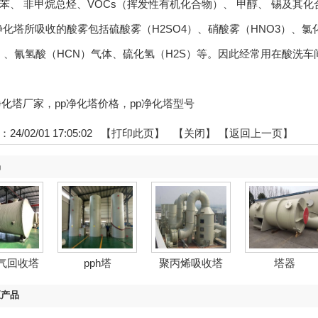
苯、 非甲烷总烃、VOCs（挥发性有机化合物）、 甲醇、 锡及其
塔所吸收的酸雾包括硫酸雾（H2SO4）、硝酸雾（HNO3）、氯
3）、氰氢酸（HCN）气体、硫化氢（H2S）等。因此经常用在酸洗车
pp净化塔厂家，pp净化塔价格，pp净化塔型号
4/02/01 17:05:02 【
打印此页
】 【
关闭
】
【返回上一页】
品
废气回收塔
pph塔
聚丙烯吸收塔
塔器
区产品