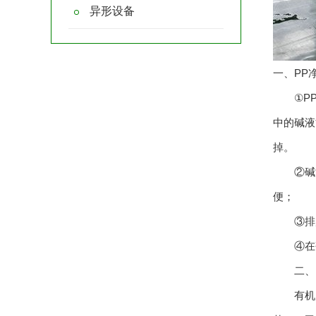
异形设备
一、PP
①PP净
中的碱液
掉。
②碱液
便；
③排风
④在碱
二、P
有机废