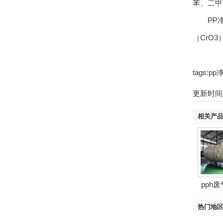
苯、二甲
PP净化
（CrO
tags:
更新时间：2
相关产
pph
热门地