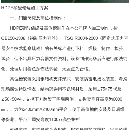
HDPE硝酸储罐施工方案
一、硝酸储罐及高位槽制作：
HDPE硝酸储罐及高位槽制作在本公司院内加工制作，按
GB150-1998《钢制压力容器》、TSG R0004-2009《固定式压力容
器安全技术监察规程》的有关标准进行下料、焊接、制作、检验、
试验，但不出具压力容器文件资料。设备制作完毕后应进行酸洗钝
化。处理后用着色探伤法试验，无蓝点为合格。
高位槽安装采用钢结构支撑形式，安装防雷电接地装置。考虑
现场腐蚀特殊情况，结构架选用不锈钢材质，采用∠75×75×6及
∠50×50×4，支撑下方跨架于围堰两侧，支撑架垂直高度为6000
㎜，上方为2400mm×2400mm平台，便于高位槽的安装及日后维
修保养。平台四周安高度1100㎜高空护栏。
检修爬梯，爬梯形式为直爬式，爬梯外围加防护栏。出高位槽