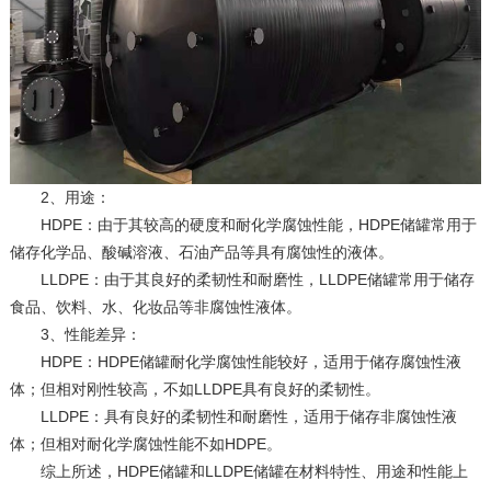
2、用途：
HDPE：由于其较高的硬度和耐化学腐蚀性能，HDPE储罐常用于
储存化学品、酸碱溶液、石油产品等具有腐蚀性的液体。
LLDPE：由于其良好的柔韧性和耐磨性，LLDPE储罐常用于储存
食品、饮料、水、化妆品等非腐蚀性液体。
3、性能差异：
HDPE：HDPE储罐耐化学腐蚀性能较好，适用于储存腐蚀性液
体；但相对刚性较高，不如LLDPE具有良好的柔韧性。
LLDPE：具有良好的柔韧性和耐磨性，适用于储存非腐蚀性液
体；但相对耐化学腐蚀性能不如HDPE。
综上所述，HDPE储罐和LLDPE储罐在材料特性、用途和性能上