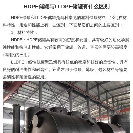
HDPE储罐与LLDPE储罐有什么区别
HDPE储罐和LLDPE储罐是两种常见的塑料储罐材料，它们在材
料特性、用途和性能上有一些区别，下面是它们之间的主要区别：
1、材料特性：
HDPE：HDPE储罐具有较高的密度和硬度，具有较好的耐化学腐
蚀性能和抗冲击性能。它通常用于储罐、管道、容器等需要较高强度
和刚度的应用。
LLDPE：线性低度聚乙烯具有较低的密度和较好的柔韧性，具有
良好的耐冲击性和耐磨性。它通常用于储罐、薄膜、包装材料等需要
柔韧性和耐磨性的应用。